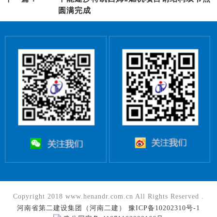
圆满完成
Copyright 2018 www.henandr.com.cn All Rights Reserved .
河南省第二建设集团（河南二建）
豫ICP备10202310号-1