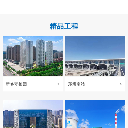
部百壹南环冷鲜物流园施工现场，开展“送清…
精品工程
新乡守拙园
>
郑州南站
>