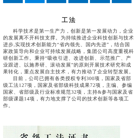
果
应用示
工示范
术成果
工法
范工程
工程
科学技术是第一生产力，创新是第一发展动力，企业
的发展离不开科技支撑。为持续推进企业科技创新与技术
进步
,
实现技术创新能力
“
省内领先、国内先进
”
，结合国
家政策导向和企业可持续发展战略，集团公司高度重视科
研创新工作。秉持
“
吸收引进、改进创新、示范推广、产
业跟进、以施养研、滚动发展
”
的原则开展技术研究和成
果转化，重点发展自主技术，有力推动了企业转型发展。
目前，
公司
已
拥有
各类授权专利
300
项，
国家及省部
级工法
127
项，国家及省部级科技成果
72
项
，主编、参编
国家、省部级及行业标准
规范
32
项
，
主持
&
参
与
国家及省
部级课题
14
项，
有力地支撑了公司的技术创新等各项工
作
。